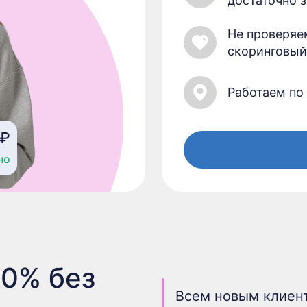
достаточно 
Не проверяе
скоринговый
Работаем по
 ₽
но
 0% без
Всем новым клиент