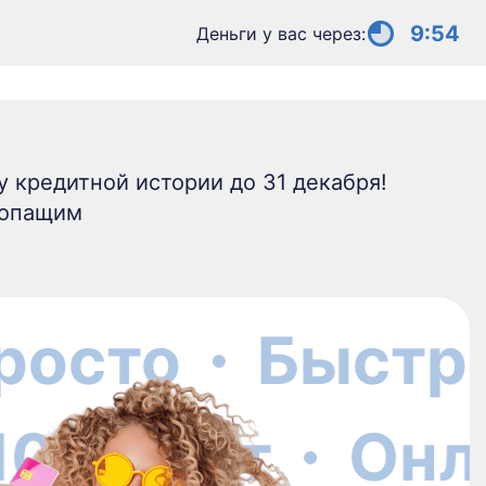
9:53
Деньги у вас через:
 кредитной истории до 31 декабря!
ропащим
осто
Быстро
10 минут
Он