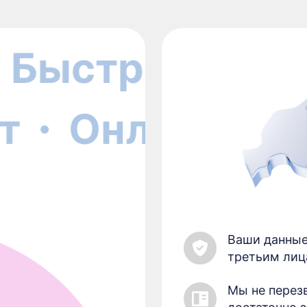
Быстро
Легк
ут
Онлайн
Ваши данные
третьим лиц
Мы не перез