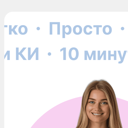
ко
Просто
ки КИ
10 мин