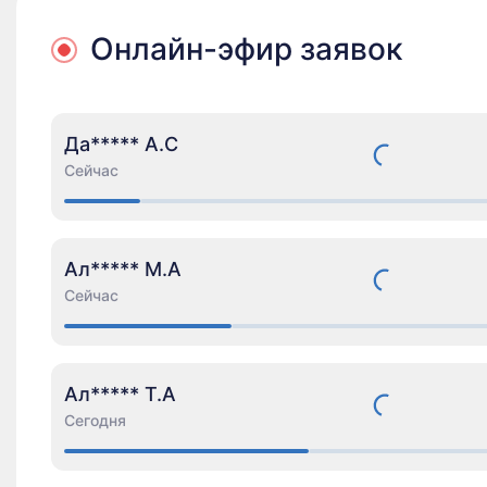
Онлайн-эфир заявок
Да***** А.С
Сейчас
Ал***** М.А
Сейчас
Ал***** Т.А
Сегодня