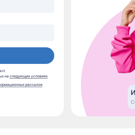
ных
ых на
следующих условиях
формационных рассылок
И
С