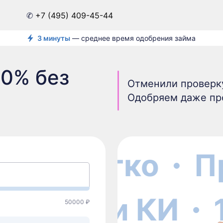
✆
+7 (495) 409-45-44
3 минуты
— среднее время одобрения займа
 0% без
Отменили проверку
Одобряем даже п
Легко
Пр
 проверки КИ
50000 ₽