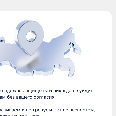
о
Просто
Б
Без проверки 
 надежно защищены и никогда не уйдут
ам без вашего согласия
ваниваем и не требуем фото с паспортом,